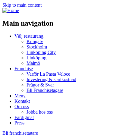
Skip to main content
Main navigation
Välj restaurang
Kungälv
Stockholm
Linköping City
Linköping
Malmö
Franchise
Varför La Pasta Veloce
Investering & startkostnad
Frågor & Svar
Bli Franchisetagare
Meny
Kontakt
Om oss
Jobba hos oss
Färdigmat
Press
Bli franchisetagare