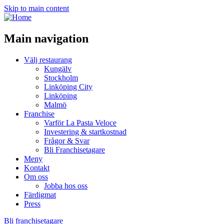
Skip to main content
Main navigation
Välj restaurang
Kungälv
Stockholm
Linköping City
Linköping
Malmö
Franchise
Varför La Pasta Veloce
Investering & startkostnad
Frågor & Svar
Bli Franchisetagare
Meny
Kontakt
Om oss
Jobba hos oss
Färdigmat
Press
Bli franchisetagare